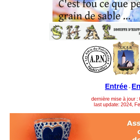
Entrée
En
-
dernière mise à jour :
last update: 2024, F