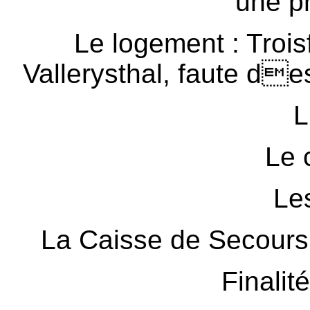
une ph
Le logement : Troisf
Vallerysthal, faute d
L
Le 
Le
La Caisse de Secours 
Finalit