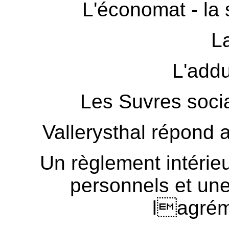
L'économat - la 
L
L'addu
Les Suvres socia
Vallerysthal répond 
Un règlement intérieu
personnels et un
lagrém