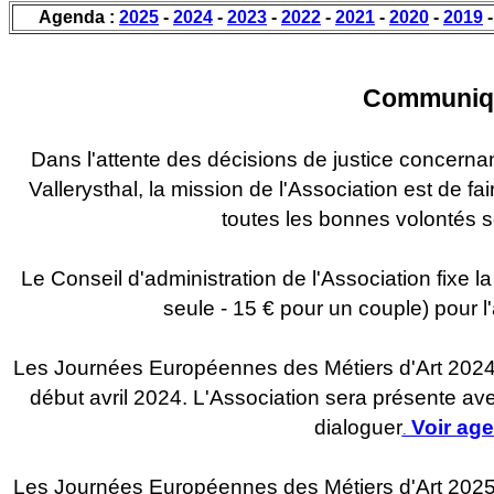
Agenda :
2025
-
2024
-
2023
-
2022
-
2021
-
2020
-
2019
Communiq
Dans l'attente des décisions de justice concernan
Vallerysthal, la mission de l'Association est de fair
toutes les bonnes volontés s
Le Conseil d'administration de l'Association fixe l
seule - 15 € pour un couple) pour l
Les Journées Européennes des Métiers d'Art 2024
début avril 2024. L'Association sera présente av
dialoguer
Voir ag
.
Les Journées Européennes des Métiers d'Art 2025